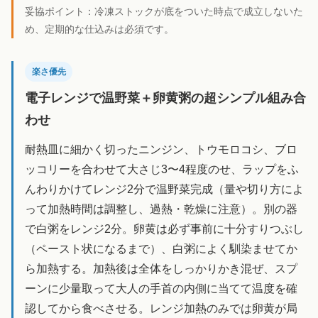
妥協ポイント：
冷凍ストックが底をついた時点で成立しないた
め、定期的な仕込みは必須です。
楽さ優先
電子レンジで温野菜＋卵黄粥の超シンプル組み合
わせ
耐熱皿に細かく切ったニンジン、トウモロコシ、ブロ
ッコリーを合わせて大さじ3〜4程度のせ、ラップをふ
んわりかけてレンジ2分で温野菜完成（量や切り方によ
って加熱時間は調整し、過熱・乾燥に注意）。別の器
で白粥をレンジ2分。卵黄は必ず事前に十分すりつぶし
（ペースト状になるまで）、白粥によく馴染ませてか
ら加熱する。加熱後は全体をしっかりかき混ぜ、スプ
ーンに少量取って大人の手首の内側に当てて温度を確
認してから食べさせる。レンジ加熱のみでは卵黄が局