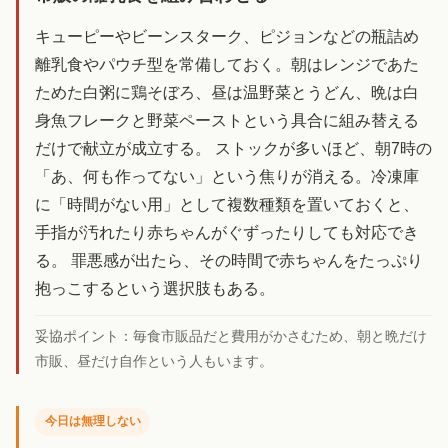
キューピーやビーンスターク、ピジョンなどの瓶詰め
離乳食やパウチ型を常備しておく。朝はレンジであた
ためた白粥に鶏そぼろ、昼は温野菜とうどん、晩は白
身魚フレークと野菜ペーストという具合に組み替える
だけで献立が成立する。 ストックが多いほど、朝7時の
「あ、何も作ってない」という焦りが消える。冷凍庫
に「時間がない用」として複数種類を置いておくと、
手指が汚れたり赤ちゃんがぐずったりしても対応でき
る。 罪悪感が出たら、その時間で赤ちゃんをたっぷり
抱っこするという選択肢もある。
妥協ポイント：
毎食市販品だと費用がかさむため、朝と晩だけ
市販、昼だけ自作という人もいます。
今日は無理しない