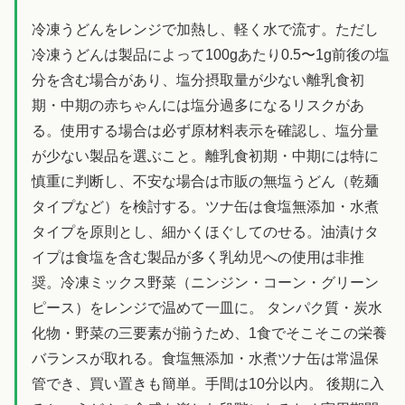
冷凍うどんをレンジで加熱し、軽く水で流す。ただし
冷凍うどんは製品によって100gあたり0.5〜1g前後の塩
分を含む場合があり、塩分摂取量が少ない離乳食初
期・中期の赤ちゃんには塩分過多になるリスクがあ
る。使用する場合は必ず原材料表示を確認し、塩分量
が少ない製品を選ぶこと。離乳食初期・中期には特に
慎重に判断し、不安な場合は市販の無塩うどん（乾麺
タイプなど）を検討する。ツナ缶は食塩無添加・水煮
タイプを原則とし、細かくほぐしてのせる。油漬けタ
イプは食塩を含む製品が多く乳幼児への使用は非推
奨。冷凍ミックス野菜（ニンジン・コーン・グリーン
ピース）をレンジで温めて一皿に。 タンパク質・炭水
化物・野菜の三要素が揃うため、1食でそこそこの栄養
バランスが取れる。食塩無添加・水煮ツナ缶は常温保
管でき、買い置きも簡単。手間は10分以内。 後期に入