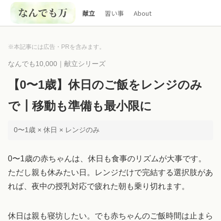
献立
習い事
About
※本記事には広告・PRを含みます。
なんでも10,000｜献立シリーズ
【0〜1歳】休日のご飯をレンジのみ
で┃移動も準備も最小限に
0〜1歳 × 休日 × レンジのみ
0〜1歳の赤ちゃんは、休日も食事のリズムが大事です。
ただし親も休みたい日。レンジだけで完結する選択肢があ
れば、夜中の授乳対応で疲れた朝も乗り切れます。
休日は親も寝坊したい。でも赤ちゃんのご飯時間は止まら