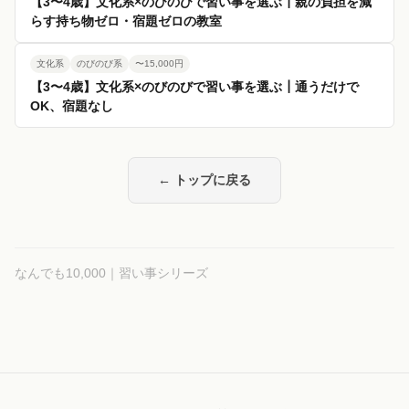
【3〜4歳】文化系×のびのびで習い事を選ぶ┃親の負担を減
らす持ち物ゼロ・宿題ゼロの教室
文化系
のびのび系
〜15,000円
【3〜4歳】文化系×のびのびで習い事を選ぶ┃通うだけで
OK、宿題なし
← トップに戻る
なんでも10,000｜習い事シリーズ