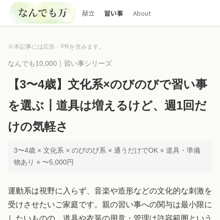
献立
習い事
About
※本記事には広告・PRを含みます。
なんでも10,000｜習い事シリーズ
【3〜4歳】文化系×のびのびで習い事
を選ぶ┃道具は増えるけど、週1回だ
けの気軽さ
3〜4歳 × 文化系 × のびのび系 × 通うだけでOK × 道具・準備
物あり × 〜5,000円
運動系は視野に入らず、音楽や造形などの文化的な刺激を
受けさせたいご家庭です。親の習い事への関与は最小限に
したいものの、道具や衣装の用意・管理は許容範囲という