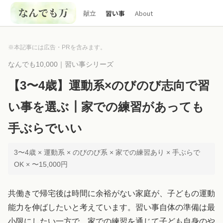
献立
習い事
About
※本記事には広告・PRを含みます。
なんでも10,000｜習い事シリーズ
【3〜4歳】運動系×のびのび志向で習
い事を選ぶ┃家での練習があっても
手ぶらでいい
3〜4歳 × 運動系 × のびのび系 × 家での練習あり × 手ぶらで
OK × 〜15,000円
共働きで帰宅後は時間に余裕がない家庭が、子どもの運動
能力を伸ばしたいと考えています。習い事自体の準備は最
小限にしたい一方で、家での練習を通じて子ども自身のや