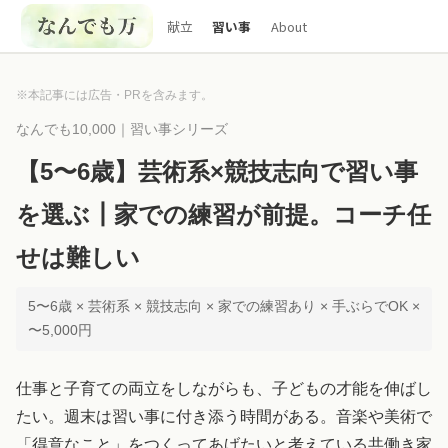
献立
習い事
About
※本記事には広告・PRを含みます。
なんでも10,000｜習い事シリーズ
【5〜6歳】芸術系×競技志向で習い事
を選ぶ┃家での練習が前提。コーチ任
せは難しい
5〜6歳 × 芸術系 × 競技志向 × 家での練習あり × 手ぶらでOK ×
〜5,000円
仕事と子育ての両立をしながらも、子どもの才能を伸ばし
たい。週末は習い事に付き添う時間がある。音楽や美術で
「得意なこと」をつくってあげたいと考えている共働き家