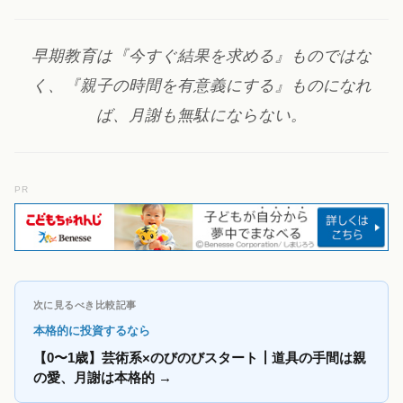
早期教育は『今すぐ結果を求める』ものではな
く、『親子の時間を有意義にする』ものになれ
ば、月謝も無駄にならない。
PR
次に見るべき比較記事
本格的に投資するなら
【0〜1歳】芸術系×のびのびスタート┃道具の手間は親
の愛、月謝は本格的
→