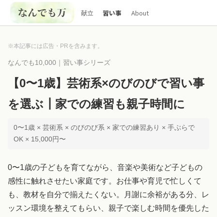
献立
習い事
About
※本記事には広告・PRを含みます。
なんでも10,000｜習い事シリーズ
【0〜1歳】芸術系×のびのびで習い事
を選ぶ┃家での練習も親子時間に
0〜1歳 × 芸術系 × のびのび系 × 家での練習あり × 手ぶらで
OK × 15,000円〜
0〜1歳の子どもを育てながら、音楽や美術など子どもの
感性に触れさせたい家庭です。お仕事や育児で忙しくて
も、教材を自分で揃えたくない。月謝に余裕がある分、レ
ッスン環境を整えてもらい、親子で楽しむ時間を優先した