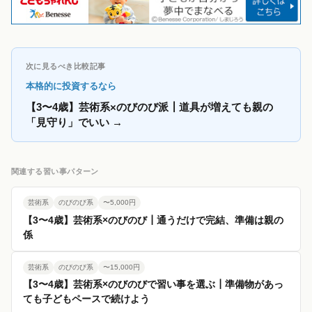
次に見るべき比較記事
本格的に投資するなら
【3〜4歳】芸術系×のびのび派┃道具が増えても親の
「見守り」でいい
→
関連する習い事パターン
芸術系
のびのび系
〜5,000円
【3〜4歳】芸術系×のびのび┃通うだけで完結、準備は親の
係
芸術系
のびのび系
〜15,000円
【3〜4歳】芸術系×のびのびで習い事を選ぶ┃準備物があっ
ても子どもペースで続けよう