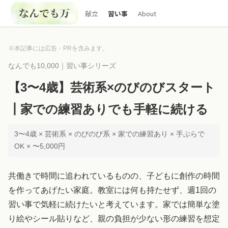
献立
習い事
About
※本記事には広告・PRを含みます。
なんでも10,000｜習い事シリーズ
【3〜4歳】芸術系×のびのびスタート
┃家での練習ありでも手軽に続ける
3〜4歳 × 芸術系 × のびのび系 × 家での練習あり × 手ぶらで
OK × 〜5,000円
共働きで時間に追われているものの、子どもに創作の時間
を作ってあげたい家庭。教室には何も持たせず、週1回の
習い事で気軽に続けたいと考えています。家では簡単な塗
り絵やシール貼りなど、親の負担が少ない形の練習を想定