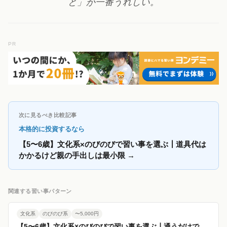
と」が一番うれしい。
PR
次に見るべき比較記事
本格的に投資するなら
【5〜6歳】文化系×のびのびで習い事を選ぶ┃道具代は
かかるけど親の手出しは最小限
→
関連する習い事パターン
文化系
のびのび系
〜5,000円
【5〜6歳】文化系×のびのびで習い事を選ぶ┃通うだけで