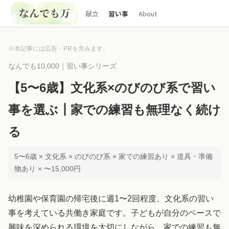
献立
習い事
About
※本記事には広告・PRを含みます。
なんでも10,000｜習い事シリーズ
【5〜6歳】文化系×のびのび系で習い
事を選ぶ┃家での練習も無理なく続け
る
5〜6歳 × 文化系 × のびのび系 × 家での練習あり × 道具・準備
物あり × 〜15,000円
幼稚園や保育園の帰宅後に週1〜2回程度、文化系の習い
事を考えている共働き家庭です。子どもが自分のペースで
興味を深められる環境を大切にしながら、家での練習も無