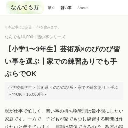
献立
習い事
About
※本記事には広告・PRを含みます。
なんでも10,000｜習い事シリーズ
【小学1〜3年生】芸術系×のびのび習
い事を選ぶ┃家での練習ありでも手
ぶらでOK
小学校低学年 × 芸術系 × のびのび系 × 家での練習あり × 手ぶ
らでOK × 15,000円〜
親が仕事で忙しく、習い事の持ち物管理は最小限にしたい
家庭です。一方で、子どもが家でも少し練習する時間は作
りたいと考えています。月謝は確保できるので、教室の設