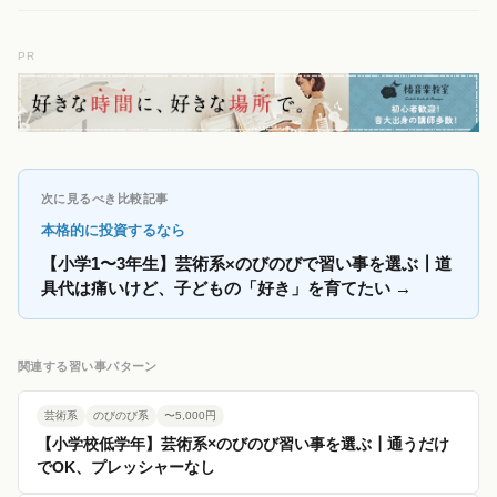
PR
次に見るべき比較記事
本格的に投資するなら
【小学1〜3年生】芸術系×のびのびで習い事を選ぶ┃道
具代は痛いけど、子どもの「好き」を育てたい
→
関連する習い事パターン
芸術系
のびのび系
〜5,000円
【小学校低学年】芸術系×のびのび習い事を選ぶ┃通うだけ
でOK、プレッシャーなし