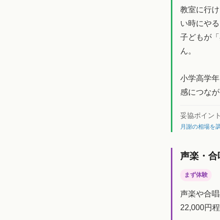
教室に行け
い時にやる
子どもが「
ん。
小学高学年
感につなが
妥協ポイン
月謝の相場を調
声楽・合
まず体験
声楽や合唱
22,00