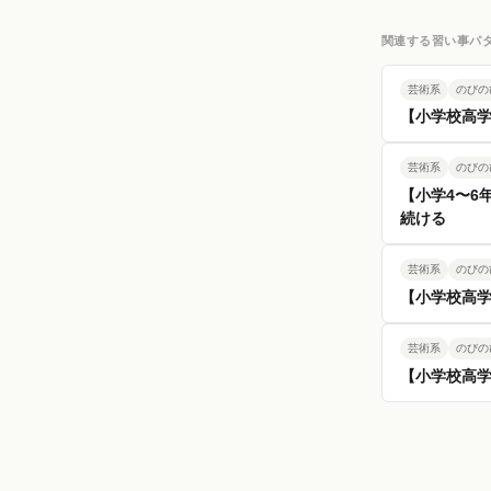
関連する習い事パ
芸術系
のびの
【小学校高
芸術系
のびの
【小学4〜6
続ける
芸術系
のびの
【小学校高
芸術系
のびの
【小学校高