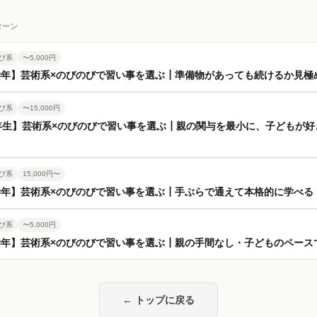
ターン
び系
〜5,000円
学年】芸術系×のびのびで習い事を選ぶ┃準備物があっても続けるか見極
び系
〜15,000円
年生】芸術系×のびのびで習い事を選ぶ┃親の関与を最小に、子どもが好
び系
15,000円〜
学年】芸術系×のびのびで習い事を選ぶ┃手ぶらで通えて本格的に学べる
び系
〜5,000円
学年】芸術系×のびのびで習い事を選ぶ┃親の手間なし・子どものペース
← トップに戻る