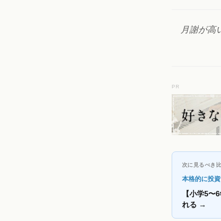
月謝が高
PR
次に見るべき
本格的に投資
【小学5〜
れる
→