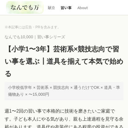
献立
習い事
About
※本記事には広告・PRを含みます。
なんでも10,000｜習い事シリーズ
【小学1〜3年】芸術系×競技志向で習
い事を選ぶ┃道具を揃えて本気で始め
る
小学校低学年 × 芸術系 × 競技志向 × 通うだけでOK × 道具・準
備物あり × 〜15,000円
週1〜2回の習い事で本格的に技術を磨きたいご家庭で
す。子ども本人にやる気があり、親も上達過程を見守る余
裕があります。道具代や衣装代にある程度の投資ができる