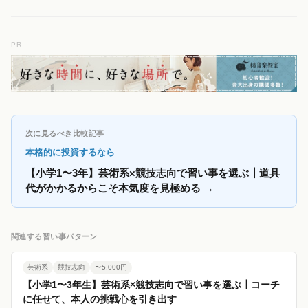
PR
次に見るべき比較記事
本格的に投資するなら
【小学1〜3年】芸術系×競技志向で習い事を選ぶ┃道具
代がかかるからこそ本気度を見極める
→
関連する習い事パターン
芸術系
競技志向
〜5,000円
【小学1〜3年生】芸術系×競技志向で習い事を選ぶ┃コーチ
に任せて、本人の挑戦心を引き出す