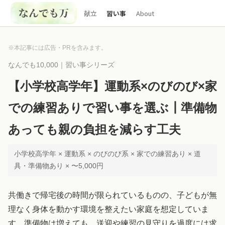
献立
習い事
About
※本記事には広告・PRを含みます。
なんでも10,000｜習い事シリーズ
【小学校高学年】運動系×のびのび×家
での練習ありで習い事を選ぶ┃準備物
あっても親の負担を減らす工夫
小学校高学年 × 運動系 × のびのび系 × 家での練習あり × 道
具・準備物あり × 〜5,000円
共働きで帰宅後の時間が限られているものの、子どもが無
理なく身体を動かす環境を整えたい家庭を想定していま
す。準備物は増えても、送迎や練習の見守りを過度には求