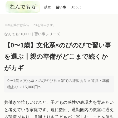
献立
習い事
About
※本記事には広告・PRを含みます。
なんでも10,000｜習い事シリーズ
【0〜1歳】文化系×のびのびで習い事
を選ぶ┃親の準備がどこまで続くか
がカギ
0〜1歳 × 文化系 × のびのび系 × 家での練習あり × 道具・準備
物あり × 15,000円〜
共働きで忙しいけれど、子どもの感性や表現力を育みたい
と考えている家庭です。週に数回、通勤圏内の教室に通え
る環境があり、月謝よりも子どもが「楽しむ」ことを優先