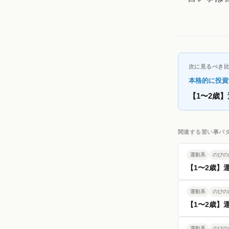
次に見るべき
本格的に投資
【1〜2歳
関連する習い事パ
運動系
のびの
【1〜2歳】
運動系
のびの
【1〜2歳】
運動系
のびの