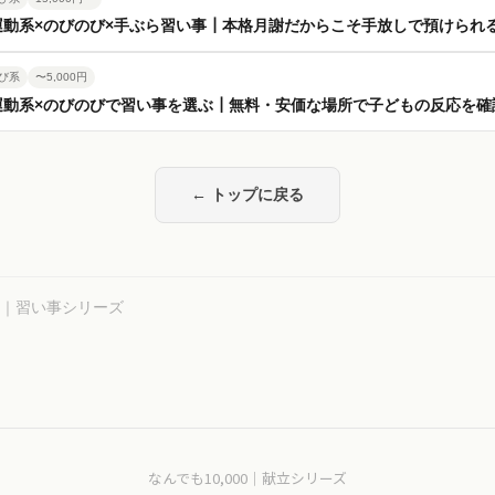
運動系×のびのび×手ぶら習い事┃本格月謝だからこそ手放しで預けられ
び系
〜5,000円
運動系×のびのびで習い事を選ぶ┃無料・安価な場所で子どもの反応を確
← トップに戻る
00｜習い事シリーズ
なんでも10,000｜献立シリーズ