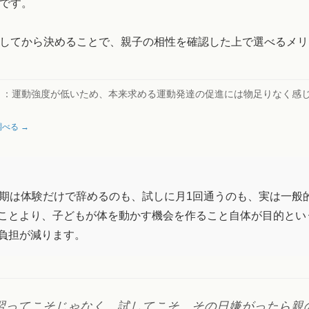
です。
してから決めることで、親子の相性を確認した上で選べるメリ
ト：
運動強度が低いため、本来求める運動発達の促進には物足りなく感
べる →
時期は体験だけで辞めるのも、試しに月1回通うのも、実は一般
ことより、子どもが体を動かす機会を作ること自体が目的とい
負担が減ります。
習ってこそじゃなく、試してこそ。その日嫌がったら親