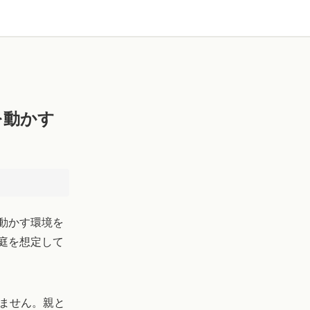
を動かす
動かす環境を
庭を想定して
りません。親と