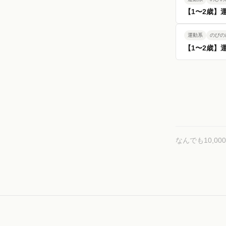
【1〜2歳】
運動系
のびの
【1〜2歳】
なんでも10,0