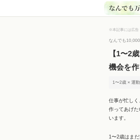
※本記事には広告
なんでも10,0
【1〜2
機会を作
1〜2歳 × 運
仕事が忙しく
作ってあげた
います。
1〜2歳はま