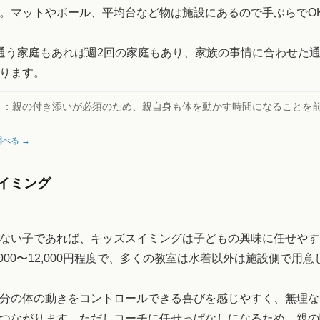
。マットやボール、平均台など物は施設にあるので手ぶらでO
通う家庭もあれば週2回の家庭もあり、家族の事情に合わせた
ります。
ト：
親の付き添いが必須のため、親自身も体を動かす時間になることを
。
べる →
イミング
ない子であれば、キッズスイミングは子どもの興味に任せやす
,000〜12,000円程度で、多くの教室は水着以外は施設側で用
分の体の動きをコントロールできる喜びを感じやすく、無理な
つながります。ただしコーチに任せっぱなしになるため、親の