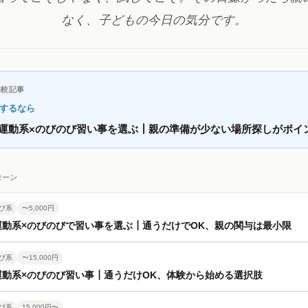
なく、子どもの今日の気分です。
比較記事
するなら
】運動系×のびのび習い事を選ぶ┃親の準備が少ない場所探しがポイ
ターン
び系
〜5,000円
運動系×のびのびで習い事を選ぶ┃通うだけでOK、親の関与は最小限
び系
〜15,000円
運動系×のびのび習い事┃通うだけOK、体験から始める選択肢
び系
15,000円〜