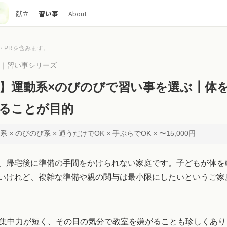
献立
習い事
About
・PRを含みます。
00｜習い事シリーズ
歳】運動系×のびのびで習い事を選ぶ┃体
ることが目的
動系 × のびのび系 × 通うだけでOK × 手ぶらでOK × 〜15,000円
、帰宅後に準備の手間をかけられない家庭です。子どもが体を
いけれど、複雑な準備や親の関与は最小限にしたいというご家
だ集中力が短く、その日の気分で教室を嫌がることも珍しくあ