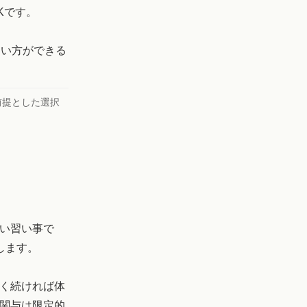
Kです。
通い方ができる
前提とした選択
い習い事で
意します。
く続ければ体
関与は限定的