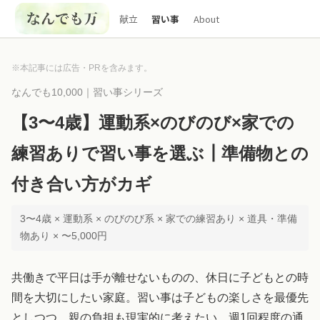
献立
習い事
About
※本記事には広告・PRを含みます。
なんでも10,000｜習い事シリーズ
【3〜4歳】運動系×のびのび×家での
練習ありで習い事を選ぶ┃準備物との
付き合い方がカギ
3〜4歳 × 運動系 × のびのび系 × 家での練習あり × 道具・準備
物あり × 〜5,000円
共働きで平日は手が離せないものの、休日に子どもとの時
間を大切にしたい家庭。習い事は子どもの楽しさを最優先
としつつ、親の負担も現実的に考えたい。週1回程度の通