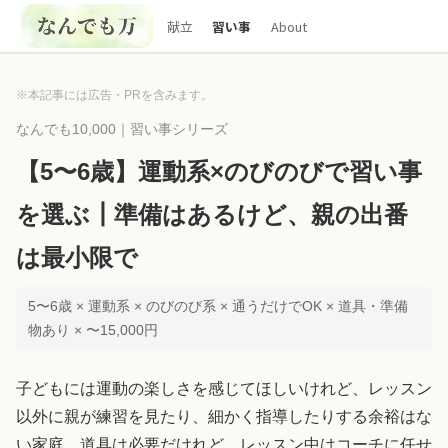
献立
習い事
About
※本記事には広告・PRを含みます。
なんでも10,000｜習い事シリーズ
【5〜6歳】運動系×のびのびで習い事
を選ぶ┃準備はあるけど、親の出番
は最小限で
5〜6歳 × 運動系 × のびのび系 × 通うだけでOK × 道具・準備
物あり × 〜15,000円
子どもには運動の楽しさを感じてほしいけれど、レッスン
以外に親が練習を見たり、細かく指導したりする余裕はな
い家庭。道具は必要だけれど、レッスン中はコーチに任せ