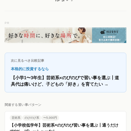
PR
次に見るべき比較記事
本格的に投資するなら
【小学1〜3年生】芸術系×のびのびで習い事を選ぶ┃道
具代は痛いけど、子どもの「好き」を育てたい
→
関連する習い事パターン
芸術系
のびのび系
〜5,000円
【小学校低学年】芸術系×のびのび習い事を選ぶ┃通うだけ