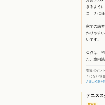
月謝5,00
きるように
コーチに任
家での練習
作りやすい
いです。
欠点は、初
た、室内施
妥協ポイン
くにない場
月謝の相場を調
テニスス
質重視