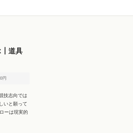
ぶ┃道具
00円
競技志向では
しいと願って
ォローは現実的