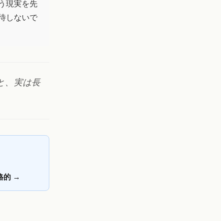
う現実を先
待しないで
と、実は長
格的
→