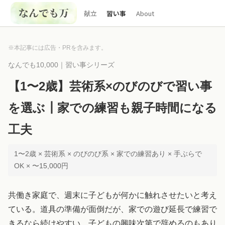
献立
習い事
About
※本記事には広告・PRを含みます。
なんでも10,000｜習い事シリーズ
【1〜2歳】芸術系×のびのびで習い事
を選ぶ┃家での練習も親子時間になる
工夫
1〜2歳 × 芸術系 × のびのび系 × 家での練習あり × 手ぶらで
OK × 〜15,000円
共働き家庭で、週末に子どもが何かに触れさせたいと考え
ている。道具の準備が面倒だが、家での遊び延長で練習で
きるなら続けやすい。子どもの興味次第で辞めるのもあり