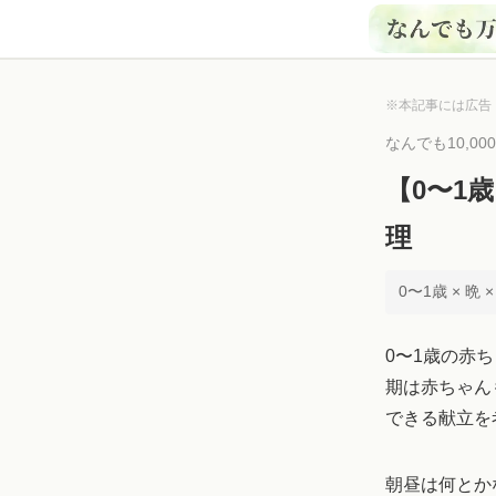
※本記事には広告
なんでも10,0
【0〜1
理
0〜1歳 × 晩 
0〜1歳の赤
期は赤ちゃん
できる献立を
朝昼は何とか