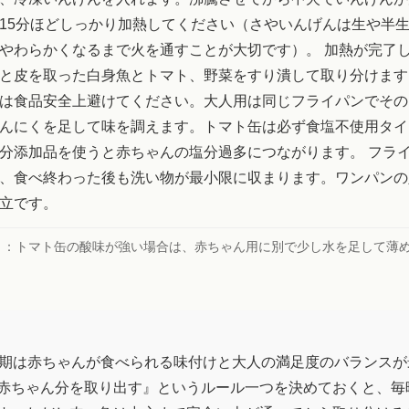
15分ほどしっかり加熱してください（さやいんげんは生や半
やわらかくなるまで火を通すことが大切です）。 加熱が完了
と皮を取った白身魚とトマト、野菜をすり潰して取り分けます
は食品安全上避けてください。大人用は同じフライパンでその
んにくを足して味を調えます。トマト缶は必ず食塩不使用タイ
分添加品を使うと赤ちゃんの塩分過多につながります。 フラ
、食べ終わった後も洗い物が最小限に収まります。ワンパンの
立です。
ト：
トマト缶の酸味が強い場合は、赤ちゃん用に別で少し水を足して薄
時期は赤ちゃんが食べられる味付けと大人の満足度のバランスが
赤ちゃん分を取り出す』というルール一つを決めておくと、毎