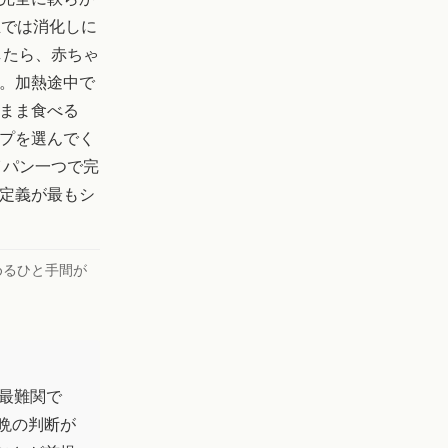
生では消化しに
したら、赤ちゃ
。加熱途中で
まま食べる
プを選んでく
イパン一つで完
定義が最もシ
めるひと手間が
最難関で
晩の判断が