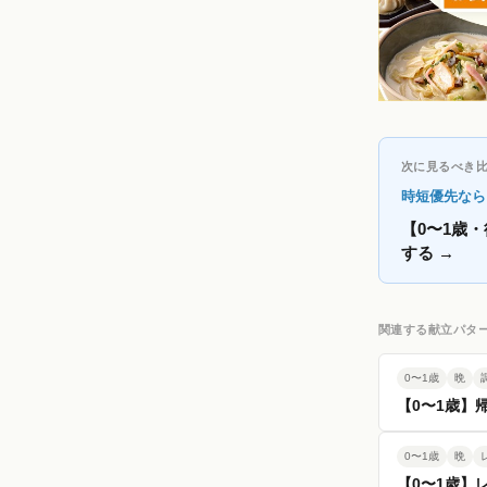
次に見るべき
時短優先なら
【0〜1歳
する
→
関連する献立パタ
0〜1歳
晩
【0〜1歳】
0〜1歳
晩
【0〜1歳】