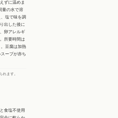
えずに温めま
同量の水で溶
え、塩で味を調
り出した後に
、卵アレルギ
。所要時間は
）。豆腐は加熱
いスープが赤ち
られます。
と食塩不使用
完全に軟らか