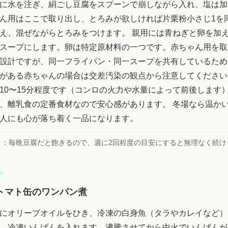
に水を注ぎ、絹ごし豆腐をスプーンで崩しながら入れ、塩は加
ん用はここで取り出し、とろみが欲しければ片栗粉小さじ1を
え、混ぜながらとろみをつけます。 親用には青ねぎと卵を加
スープにします。卵は特定原材料の一つです。赤ちゃん用を取
設計ですが、同一フライパン・同一スープを共有しているため
がある赤ちゃんの場合は交差汚染の観点から注意してください
10〜15分程度です（コンロの火力や水量によって前後します
、離乳食の定番食材なので安心感があります。 冬場なら温か
人にも心が落ち着く一品になります。
ト：
毎晩豆腐だと飽きるので、週に2回程度の目安にすると無理なく続け
め
トマト缶のワンパン煮
にオリーブオイルをひき、冷凍の白身魚（タラやカレイなど）
、冷凍いんげんを入れます。沸騰させてから中火でいんげんが