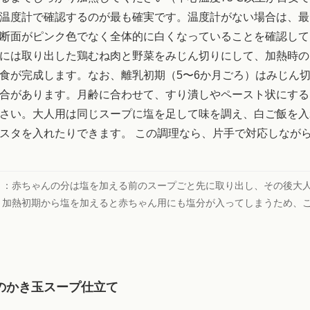
温度計で確認するのが最も確実です。温度計がない場合は、最
断面がピンク色でなく全体的に白くなっていることを確認して
には取り出した鶏むね肉と野菜をみじん切りにして、加熱時の
食が完成します。なお、離乳初期（5〜6か月ごろ）はみじん
合があります。月齢に合わせて、すり潰しやペースト状にする
さい。大人用は同じスープに塩を足して味を調え、白ご飯を入
スタを入れたりできます。 この調理なら、片手で対応しなが
ト：
赤ちゃんの分は塩を加える前のスープごと先に取り出し、その後大
。加熱初期から塩を加えると赤ちゃん用にも塩分が入ってしまうため、
のかき玉スープ仕立て