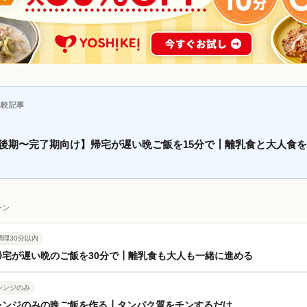
比較記事
・後期〜完了期向け】帰宅が遅い晩ご飯を15分で┃離乳食と大人食
ーン
調理30分以内
帰宅が遅い晩のご飯を30分で┃離乳食も大人も一緒に進める
レンジのみ
レンジのみの晩ご飯を作る┃タンパク質をチンするだけ