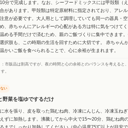
10分で完成します。なお、シーフードミックスには甲殻類（
合があります。甲殻類は特定原材料に指定されており、アレル
注意が必要です。大人用として調理していても同一の器具・空
め、赤ちゃんにアレルギーの心配がある方は特に気をつけてく
温める手間だけで済むため、親のご飯づくりに集中できます。
選択肢も、この時期の生活を回すために大切です。 赤ちゃん
温かいご飯を食べられることで、心に余裕が生まれます。
ト：
市販品は割高ですが、夜の時間と心の余裕とのバランスを考えると
ます。
しない
と野菜を塩ゆでするだけ
に水を張り、皮を取った鶏むね肉、冷凍にんじん、冷凍玉ねぎ
えずに加熱します。沸騰してから中火で15〜20分、鶏むね肉
るまでしっかり加熱してください（中心温度75℃以上が目安