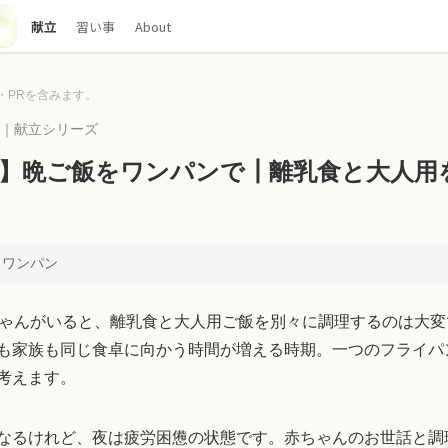
献立
習い事
About
・PRを含みます。
00｜献立シリーズ
歳】晩ご飯をワンパンで┃離乳食と大人用
× ワンパン
ちゃんがいると、離乳食と大人用ご飯を別々に調理するのは大
も家族も同じ食卓に向かう時間が増える時期。一つのフライパ
考えます。
なるけれど、夜は疲労困憊の状態です。赤ちゃんのお世話と調