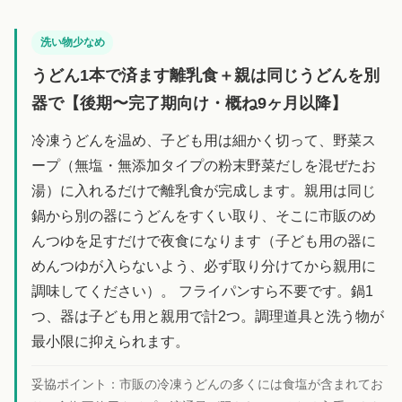
洗い物少なめ
うどん1本で済ます離乳食＋親は同じうどんを別
器で【後期〜完了期向け・概ね9ヶ月以降】
冷凍うどんを温め、子ども用は細かく切って、野菜ス
ープ（無塩・無添加タイプの粉末野菜だしを混ぜたお
湯）に入れるだけで離乳食が完成します。親用は同じ
鍋から別の器にうどんをすくい取り、そこに市販のめ
んつゆを足すだけで夜食になります（子ども用の器に
めんつゆが入らないよう、必ず取り分けてから親用に
調味してください）。 フライパンすら不要です。鍋1
つ、器は子ども用と親用で計2つ。調理道具と洗う物が
最小限に抑えられます。
妥協ポイント：
市販の冷凍うどんの多くには食塩が含まれてお