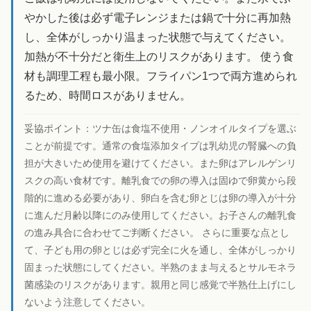
やかした後は必ず電子レンジまたは鍋で十分に再加熱
し、全体がしっかり温まった状態で与えてください。
加熱が不十分だと衛生上のリスクがあります。 使う食
材も調理工程も最小限。フライパン1つで両方進められ
るため、時間ロスがありません。
妥協ポイント：
ツナ缶は食塩不使用・ノンオイルタイプを選ぶ
ことが前提です。通常の食塩添加タイプは乳幼児の腎臓への負
担が大きいため使用を避けてください。また卵はアレルゲンリ
スクの高い食材です。離乳食での卵の導入は固ゆで卵黄から段
階的に進める必要があり、卵白を含む卵とじは卵の導入が十分
に進んだ月齢以降にのみ使用してください。お子さんの離乳食
の進み具合に合わせてご判断ください。 さらに重要な点とし
て、子ども用の卵とじは必ず完全に火を通し、全体がしっかり
固まった状態にしてください。半熟のまま与えるとサルモネラ
菌感染のリスクがあります。親用と同じ感覚で半熟仕上げにし
ないよう注意してください。