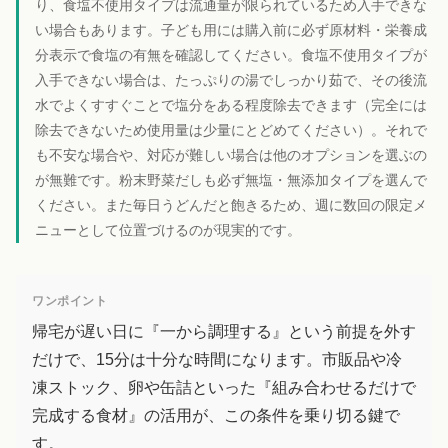
り、食塩不使用タイプは流通量が限られているため入手できな
い場合もあります。子ども用には購入前に必ず原材料・栄養成
分表示で食塩の有無を確認してください。食塩不使用タイプが
入手できない場合は、たっぷりの湯でしっかり茹で、その後流
水でよくすすぐことで塩分をある程度除去できます（完全には
除去できないため使用量は少量にとどめてください）。それで
も不安な場合や、対応が難しい場合は他のオプションを選ぶの
が無難です。粉末野菜だしも必ず無塩・無添加タイプを選んで
ください。また毎日うどんだと飽きるため、週に数回の限定メ
ニューとして位置づけるのが現実的です。
ワンポイント
帰宅が遅い日に『一から調理する』という前提を外す
だけで、15分は十分な時間になります。市販品や冷
凍ストック、卵や缶詰といった『組み合わせるだけで
完成する食材』の活用が、この条件を乗り切る鍵で
す。