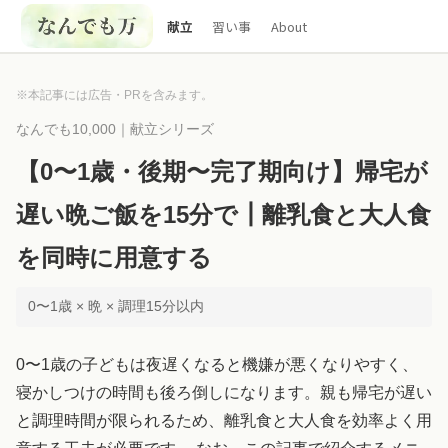
献立
習い事
About
※本記事には広告・PRを含みます。
なんでも10,000｜献立シリーズ
【0〜1歳・後期〜完了期向け】帰宅が
遅い晩ご飯を15分で┃離乳食と大人食
を同時に用意する
0〜1歳 × 晩 × 調理15分以内
0〜1歳の子どもは夜遅くなると機嫌が悪くなりやすく、
寝かしつけの時間も後ろ倒しになります。親も帰宅が遅い
と調理時間が限られるため、離乳食と大人食を効率よく用