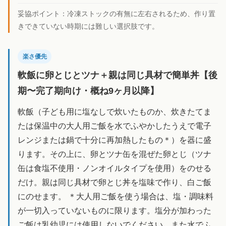
妥協ポイント：
冷凍ストックの有無に左右されるため、作り置
きできていない時期には難しい選択肢です。
楽さ優先
軟飯に卵とじとツナ＋親は同じ具材で簡単丼【後
期〜完了期向け・概ね9ヶ月以降】
軟飯（子ども用に塩なしで炊いたものか、炊きたてま
たは保温中の大人用ご飯を水でふやかしたうえで電子
レンジまたは鍋で十分に再加熱したもの＊）を器に盛
ります。その上に、卵とツナ缶を混ぜた卵とじ（ツナ
缶は食塩不使用・ノンオイルタイプを使用）をのせる
だけ。親は同じ具材で卵とじ丼を塩味で作り、白ご飯
にのせます。 ＊大人用ご飯を使う場合は、塩・調味料
が一切入っていないものに限ります。塩分が加わった
ご飯は乳幼児には使用しないでください。また水でふ