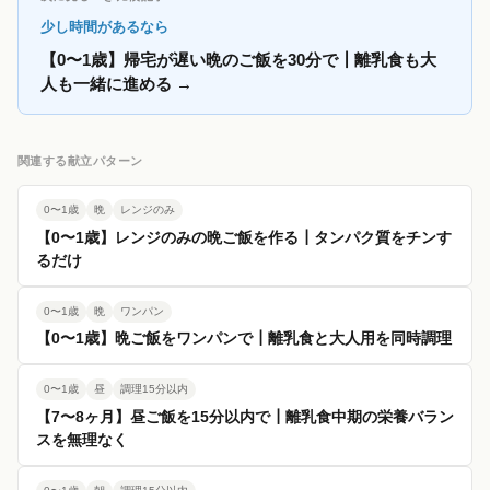
少し時間があるなら
【0〜1歳】帰宅が遅い晩のご飯を30分で┃離乳食も大
人も一緒に進める
→
関連する献立パターン
0〜1歳
晩
レンジのみ
【0〜1歳】レンジのみの晩ご飯を作る┃タンパク質をチンす
るだけ
0〜1歳
晩
ワンパン
【0〜1歳】晩ご飯をワンパンで┃離乳食と大人用を同時調理
0〜1歳
昼
調理15分以内
【7〜8ヶ月】昼ご飯を15分以内で┃離乳食中期の栄養バラン
スを無理なく