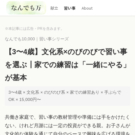
献立
習い事
About
※本記事には広告・PRを含みます。
なんでも10,000｜習い事シリーズ
【3〜4歳】文化系×のびのびで習い事
を選ぶ┃家での練習は「一緒にやる」
が基本
3〜4歳 × 文化系 × のびのび系 × 家での練習あり × 手ぶらで
OK × 15,000円〜
共働き家庭で、習い事の教材管理や準備には手をかけたく
ない、けれど月謝には一定の投資ができる親。お子さんが
文化的な体験を通じて自分のペースで興味を広げる環境を