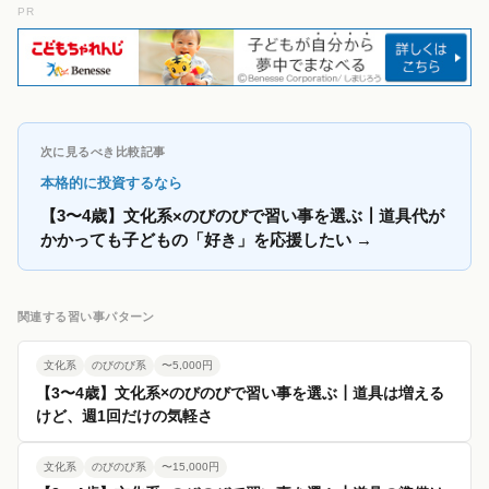
PR
次に見るべき比較記事
本格的に投資するなら
【3〜4歳】文化系×のびのびで習い事を選ぶ┃道具代が
かかっても子どもの「好き」を応援したい
→
関連する習い事パターン
文化系
のびのび系
〜5,000円
【3〜4歳】文化系×のびのびで習い事を選ぶ┃道具は増える
けど、週1回だけの気軽さ
文化系
のびのび系
〜15,000円