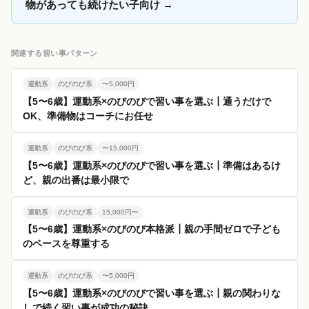
物があっても続けたい子向け
→
関連する習い事パターン
運動系
のびのび系
〜5,000円
【5〜6歳】運動系×のびのびで習い事を選ぶ┃通うだけで
OK、準備物はコーチにお任せ
運動系
のびのび系
〜15,000円
【5〜6歳】運動系×のびのびで習い事を選ぶ┃準備はあるけ
ど、親の出番は最小限で
運動系
のびのび系
15,000円〜
【5〜6歳】運動系×のびのび本格派┃親の手間ゼロで子ども
のペースを尊重する
運動系
のびのび系
〜5,000円
【5〜6歳】運動系×のびのびで習い事を選ぶ┃親の関わりな
しで続く習い事が成功の秘訣