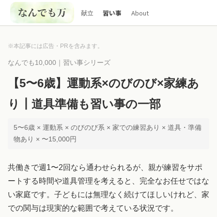
献立
習い事
About
※本記事には広告・PRを含みます。
なんでも10,000｜習い事シリーズ
【5〜6歳】運動系×のびのび×家練あ
り┃道具準備も習い事の一部
5〜6歳 × 運動系 × のびのび系 × 家での練習あり × 道具・準備
物あり × 〜15,000円
共働きで週1〜2回なら通わせられるが、親が練習をサポ
ートする時間や道具管理を考えると、完全なお任せではな
い家庭です。子どもには無理なく続けてほしいけれど、家
での関与は現実的な範囲で考えている状況です。