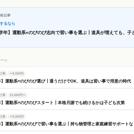
比較記事
するなら
学年】運動系×のびのび志向で習い事を選ぶ┃道具が増えても、子
ターン
び系
〜5,000円
年】運動系×のびのび選び┃通うだけでOK、道具は習い事で用意の時代
び系
15,000円〜
年】運動系×のびのびスタート┃本格月謝でも続けるかは子ども次第
び系
〜5,000円
年】運動系×のびのびで習い事を選ぶ┃持ち物管理と家庭練習サポートな