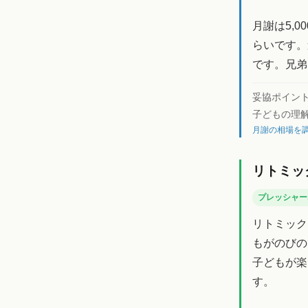
月謝は5,
らいです。
です。兄弟
妥協ポイン
子どもの理
月謝の相場を調
リトミッ
プレッシャー
リトミック
もがのびの
子どもが楽
す。