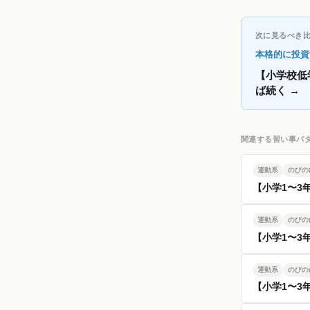
次に見るべき
本格的に投資
【小学校低
ば続く
→
関連する習い事パ
運動系
のびの
【小学1〜3
運動系
のびの
【小学1〜3
運動系
のびの
【小学1〜3