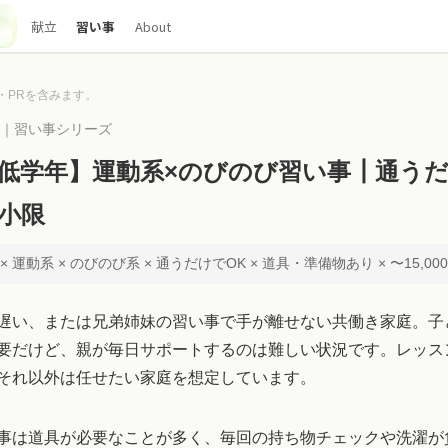
献立
習い事
About
・PRを含みます。
00｜習い事シリーズ
低学年】運動系×のびのび習い事┃通う
小限
 運動系 × のびのび系 × 通うだけでOK × 道具・準備物あり × 〜15,00
遅い、または兄弟姉妹の習い事で手が離せない共働き家庭。子
要だけど、親が毎日サポートするのは難しい状況です。レッス
それ以外は任せたい家庭を想定しています。
事は道具が必要なことが多く、毎回の持ち物チェックや洗濯が