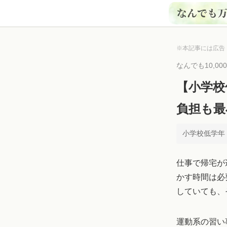
※本記事には広告
なんでも10,0
【小学校
負担も最
小学校低学年 ×
仕事で帰宅が
かす時間は必
していても、
運動系の習い