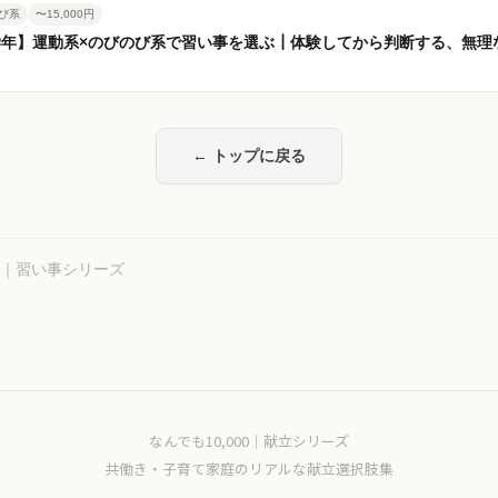
び系
〜15,000円
学年】運動系×のびのび系で習い事を選ぶ┃体験してから判断する、無理
← トップに戻る
00｜習い事シリーズ
なんでも10,000｜献立シリーズ
共働き・子育て家庭のリアルな献立選択肢集