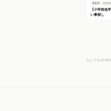
運動系
のびの
【小学校低
い事探し
なんでも10,0