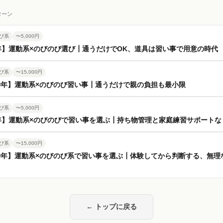
ターン
び系
〜5,000円
年】運動系×のびのび選び┃通うだけでOK、道具は習い事で用意の時代
び系
〜15,000円
年】運動系×のびのび習い事┃通うだけで親の負担も最小限
び系
〜5,000円
年】運動系×のびのびで習い事を選ぶ┃持ち物管理と家庭練習サポートな
び系
〜15,000円
学年】運動系×のびのび系で習い事を選ぶ┃体験してから判断する、無理
← トップに戻る