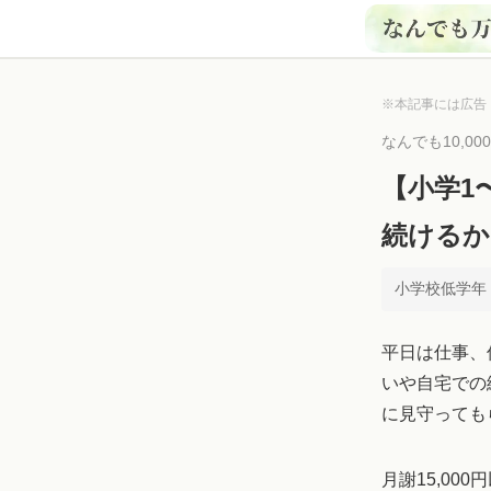
※本記事には広告
なんでも10,0
【小学1
続けるか
小学校低学年 ×
平日は仕事、
いや自宅での
に見守っても
月謝15,0