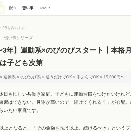
献立
習い事
About
・PRを含みます。
00｜習い事シリーズ
〜3年】運動系×のびのびスタート┃本格
は子ども次第
 運動系 × のびのび系 × 通うだけでOK × 手ぶらでOK × 15,000円〜
休日も忙しい共働き家庭。子どもに運動習慣をつけたいけれど
練習はできない。月謝が高いので「続けてくれる？」が心配。
らいたい家庭です。
00円以上となると、「その金額を払う以上、続けるべき」という