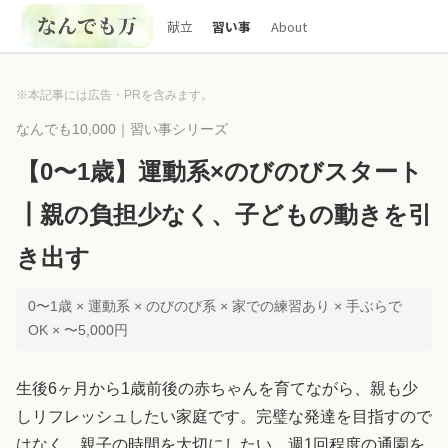
献立
習い事
About
※本記事には広告・PRを含みます。
なんでも10,000｜習い事シリーズ
【0〜1歳】運動系×のびのびスタート
┃親の負担少なく、子どもの動きを引
き出す
0〜1歳 × 運動系 × のびのび系 × 家での練習あり × 手ぶらで
OK × 〜5,000円
生後6ヶ月から1歳前後の赤ちゃんを育てながら、親も少
しリフレッシュしたい家庭です。完璧な発達を目指すので
はなく、親子の時間を大切にしたい、週1回程度の通園を