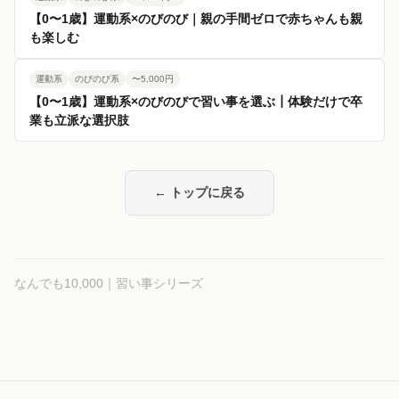
【0〜1歳】運動系×のびのび｜親の手間ゼロで赤ちゃんも親
も楽しむ
運動系
のびのび系
〜5,000円
【0〜1歳】運動系×のびのびで習い事を選ぶ┃体験だけで卒
業も立派な選択肢
← トップに戻る
なんでも10,000｜習い事シリーズ