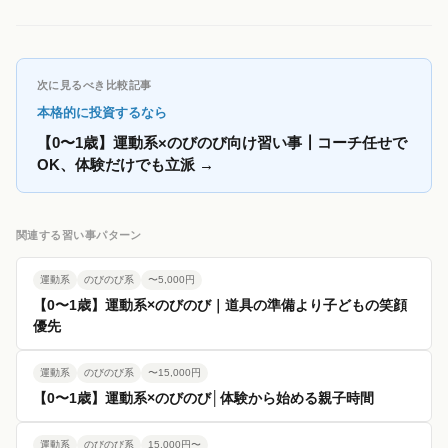
次に見るべき比較記事
本格的に投資するなら
【0〜1歳】運動系×のびのび向け習い事┃コーチ任せで
OK、体験だけでも立派
→
関連する習い事パターン
運動系
のびのび系
〜5,000円
【0〜1歳】運動系×のびのび｜道具の準備より子どもの笑顔
優先
運動系
のびのび系
〜15,000円
【0〜1歳】運動系×のびのび│体験から始める親子時間
運動系
のびのび系
15,000円〜