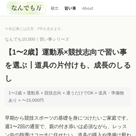
献立
習い事
About
※本記事には広告・PRを含みます。
なんでも10,000｜習い事シリーズ
【1〜2歳】運動系×競技志向で習い事
を選ぶ┃道具の片付けも、成長のしる
し
1〜2歳 × 運動系 × 競技志向 × 通うだけでOK × 道具・準備物
あり × 〜15,000円
早期から競技スポーツの基礎を身につけたいご家庭です。
週1〜2回の通室で、親の付き添いは必須ながら、レッス
ン中の指導はコーチに任せたい。道具の購入や準備は厭わ