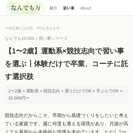
献立
習い事
About
※本記事には広告・PRを含みます。
なんでも10,000｜習い事シリーズ
【1〜2歳】運動系×競技志向で習い事
を選ぶ┃体験だけで卒業、コーチに託
す選択肢
1〜2歳 × 運動系 × 競技志向 × 通うだけでOK × 手ぶらでOK ×
15,000円〜
競技志向だからこそ、早期から基礎づくりをしたいと考え
ている家庭です。週に何度も通える環境があり、月謝が高
くても最初から本格的な指導を求めています。ただし1〜