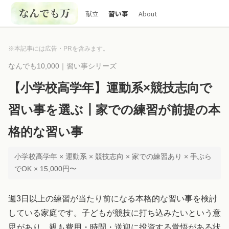
献立
習い事
About
※本記事には広告・PRを含みます。
なんでも10,000｜習い事シリーズ
【小学校高学年】運動系×競技志向で
習い事を選ぶ┃家での練習が前提の本
格的な習い事
小学校高学年 × 運動系 × 競技志向 × 家での練習あり × 手ぶら
でOK × 15,000円〜
週3日以上の練習が当たり前になる本格的な習い事を検討
している家庭です。子どもが競技に打ち込みたいという意
思があり、親も費用・時間・送迎に投資する覚悟がある状