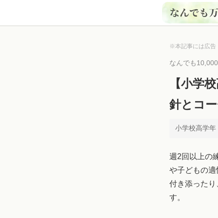
※本記事には広告
なんでも10,0
【小学校
針とコー
小学校高学年 ×
週2回以上の
や子どもの適
付き添ったり
す。