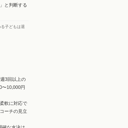
」と判断する
める子どもは退
で週3回以上の
10,000円
柔軟に対応で
コーチの見立
明確な水泳は