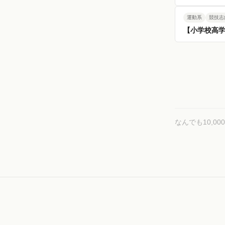
運動系
競技志
【小学校高
なんでも10,0