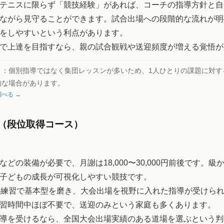
テニスに限らず「競技経験」があれば、コーチの指導方針と自
ながら見守ることができます。試合出場への段階的な流れが明
をしやすいという利点があります。
で上達を目指すなら、親の試合観戦や送迎頻度が増える覚悟が
ト：
個別指導ではなく集団レッスンが多いため、1人ひとりの課題に対す
的な場合があります。
べる →
（段位取得コース）
などの装備が必要で、月謝は18,000〜30,000円前後です。級
子どもの成長が可視化しやすい競技です。
の練習で基本型を磨き、大会出場を視野に入れた指導が受けら
習時間中ほぼ不要で、送迎のみという家庭も多くあります。
導を受けるなら、全国大会出場実績のある道場を選ぶという判