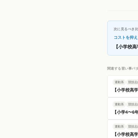
次に見るべき
コストを抑え
【小学校高
関連する習い事パ
運動系
競技志
【小学校高
運動系
競技志
【小学4〜6
運動系
競技志
【小学校高