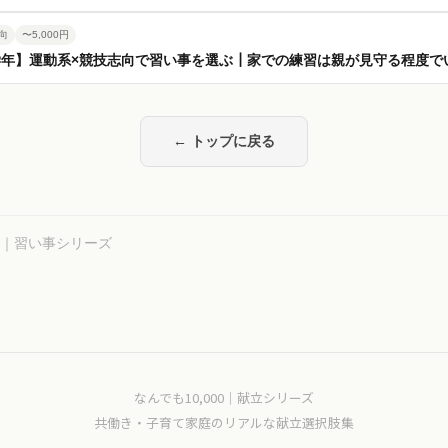
向
〜5,000円
学年】運動系×競技志向で習い事を選ぶ┃家での練習は親が見守る程度で
← トップに戻る
00｜習い事シリーズ
なんでも10,000｜献立シリーズ
共働き・子育て家庭のリアルな献立選択肢集