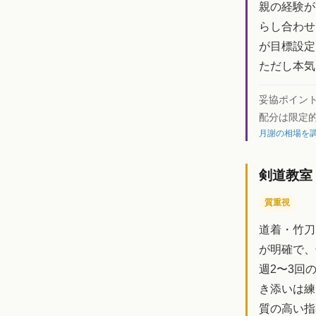
親の経験が
らし合わせ
が目標設定
ただし本気
妥協ポイン
配分は限定
月謝の相場を調
剣道教室
質重視
道着・竹刀
が明確で、
週2〜3回
き添いは練
質の高い指