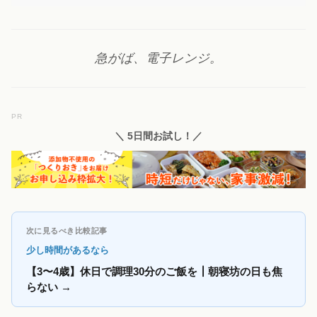
急がば、電子レンジ。
PR
＼ 5日間お試し！／
次に見るべき比較記事
少し時間があるなら
【3〜4歳】休日で調理30分のご飯を┃朝寝坊の日も焦
らない
→