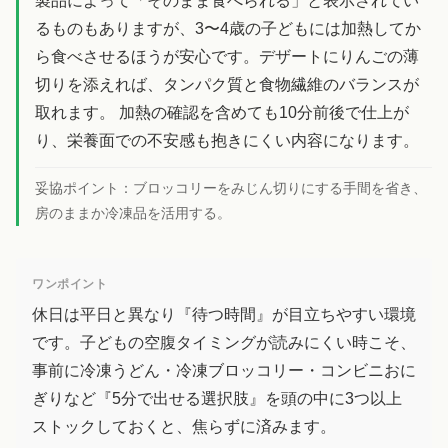
製品によって「そのまま食べられる」と表示されてい
るものもありますが、3〜4歳の子どもには加熱してか
ら食べさせるほうが安心です。デザートにりんごの薄
切りを添えれば、タンパク質と食物繊維のバランスが
取れます。 加熱の確認を含めても10分前後で仕上が
り、栄養面での不安感も抱きにくい内容になります。
妥協ポイント：
ブロッコリーをみじん切りにする手間を省き、
房のままか冷凍品を活用する。
ワンポイント
休日は平日と異なり『待つ時間』が目立ちやすい環境
です。子どもの空腹タイミングが読みにくい時こそ、
事前に冷凍うどん・冷凍ブロッコリー・コンビニおに
ぎりなど『5分で出せる選択肢』を頭の中に3つ以上
ストックしておくと、焦らずに済みます。