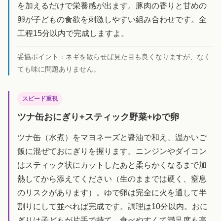
を加えるだけで栄養感が出ます。豚肉の香りと甘めの
卵が子どもの食欲を刺激しやすい組み合わせです。全
工程15分以内で完成しますよ。
妥協ポイント：
ネギを散らせば見た目も良くなりますが、なく
ても味に問題ありません。
スピード重視
ツナ缶おにぎり+スティック野菜+ゆで卵
ツナ缶（水煮）をマヨネーズと醤油で和え、温かいご
飯に混ぜておにぎりを握ります。ニンジンやダイコン
はスティック状にカットしたあと柔らかくなるまで加
熱してから添えてください（生のままでは硬く、窒息
のリスクがあります）。ゆで卵は完全に火を通して半
割りにして並べれば完成です。調理は10分以内。おに
ぎりは子どもが片手で持て、食べやすくて満足度も高