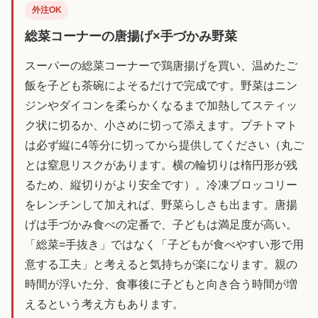
外注OK
総菜コーナーの唐揚げ×手づかみ野菜
スーパーの総菜コーナーで鶏唐揚げを買い、温めたご
飯を子ども茶碗によそるだけで完成です。野菜はニン
ジンやダイコンを柔らかくなるまで加熱してスティッ
ク状に切るか、小さめに切って添えます。プチトマト
は必ず縦に4等分に切ってから提供してください（丸ご
とは窒息リスクがあります。横の輪切りは楕円形が残
るため、縦切りがより安全です）。冷凍ブロッコリー
をレンチンして加えれば、野菜らしさも出ます。唐揚
げは手づかみ食べの定番で、子どもは満足度が高い。
「総菜=手抜き」ではなく「子どもが食べやすい形で用
意する工夫」と考えると気持ちが楽になります。親の
時間が浮いた分、食事後に子どもと向き合う時間が増
えるという考え方もあります。