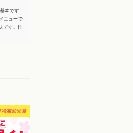
が基本です
メニューで
夫です。忙
。