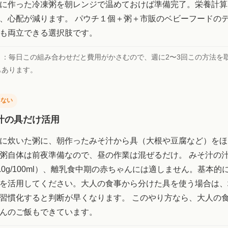
に作った冷凍粥を朝レンジで温めておけば準備完了。栄養計算
、心配が減ります。 パウチ１個＋粥＋市販のベビーフードの
も両立できる選択肢です。
ト：
毎日この組み合わせだと費用がかさむので、週に2〜3回この方法を
もあります。
しない
汁の具だけ活用
に炊いた粥に、朝作ったみそ汁から具（大根や豆腐など）をほ
粥自体は前夜準備なので、昼の作業は混ぜるだけ。 みそ汁の
〜1.0g/100ml）、離乳食中期の赤ちゃんには適しません。基本
を活用してください。大人の食事から分けた具を使う場合は、
習慣化すると判断が早くなります。 このやり方なら、大人の
んのご飯もできています。