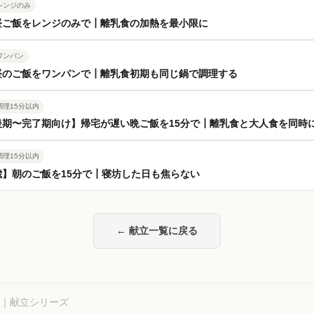
レンジのみ
昼ご飯をレンジのみで┃離乳食の加熱を最小限に
ワンパン
昼のご飯をワンパンで┃離乳食初期も同じ鍋で調理する
調理15分以内
後期〜完了期向け】帰宅が遅い晩ご飯を15分で┃離乳食と大人食を同時
調理15分以内
歳】朝のご飯を15分で┃寝坊した日も焦らない
← 献立一覧に戻る
00｜献立シリーズ