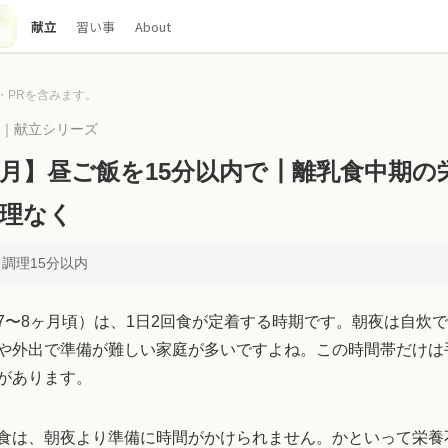
献立
習い事
About
・PRを含みます。
00｜献立シリーズ
ヶ月】昼ご飯を15分以内で┃離乳食中期の
理なく
× 調理15分以内
7〜8ヶ月頃）は、1日2回食が定着する時期です。朝夜は自炊
や外出で準備が難しい家庭が多いですよね。この時間帯だけは
があります。
食は、朝夜より準備に時間がかけられません。かといって栄養