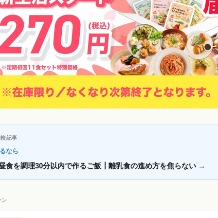
比較記事
るなら
】昼食を調理30分以内で作るご飯┃離乳食の進め方を焦らない
→
ーン