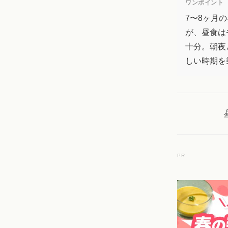
ワンポイント
7〜8ヶ月
が、昼食は
十分。朝夜
しい時期を
PR