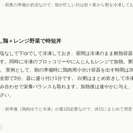
ト：
前夜の準備が必須なので、朝が忙しい日は前々夜から粥を冷凍して
し鶏＋レンジ野菜で時短丼
塩なしで下ゆでして冷凍しておき、昼間は冷凍のまま耐熱容器
す。同時に冷凍のブロッコリーやにんじんもレンジで加熱。粥
。 実例として、朝の準備時に鶏肉用小分け容器を出す時間は3
全部で3分、器に盛り付け1分です。 白粥はまとめ炊きして冷
み合わせで栄養バランスも取れます。加熱後は速やかに与え、
さい。
ト：
前準備（鶏肉ゆでと冷凍）が週1回必要なので、休日にまとめて用意
視