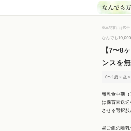
※本記事には広告
なんでも10,0
【7〜8
ンスを無
0〜1歳 × 昼 
離乳食中期（
は保育園送迎
させる選択肢
昼ご飯の離乳