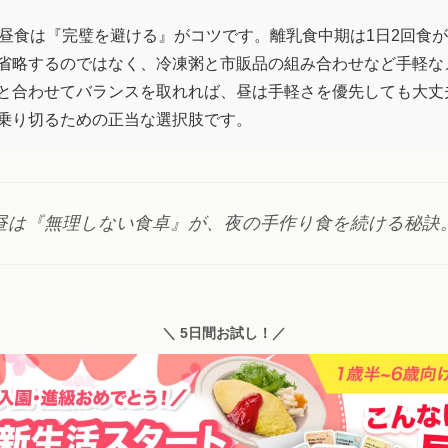
の昼食は『完璧を避ける』がコツです。離乳食中期は1日2回食
省略するのではなく、冷凍粥と市販品の組み合わせなど手軽な
と合わせてバランスを取れれば、昼は手軽さを優先しても大丈
乗り切るための正当な選択肢です。
昼は『無理しない食卓』が、夜の手作り食を続ける秘訣
＼ 5日間お試し！／