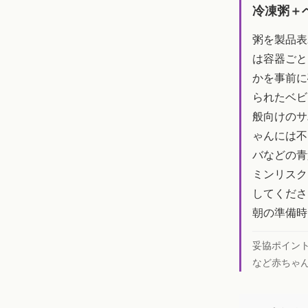
冷凍粥＋
粥を製品表
は容器ごと
かを事前に
られたベビ
般向けのサ
ゃんには不
バなどの青
ミンリスク
してくださ
朝の準備時
妥協ポイン
など赤ちゃ