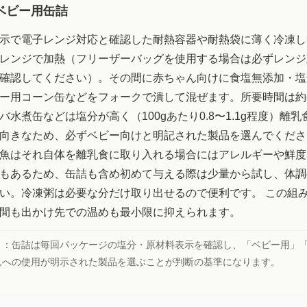
ベビー用缶詰
示で電子レンジ対応と確認した耐熱容器や耐熱袋に薄く冷凍し
レンジで加熱（フリーザーバッグを使用する場合は必ずレンジ
確認してください）。その間に赤ちゃん向けに食塩無添加・塩
ー用コーン缶などをフォークで潰して混ぜます。所要時間は約8
バ水煮缶などは塩分が高く（100gあたり0.8〜1.1g程度）離
向きなため、必ずベビー向けと明記された製品を選んでくださ
魚はそれ自体を離乳食に取り入れる場合にはアレルギーや鮮度
もあるため、缶詰も含め初めて与える際は少量から試し、体調
い。冷凍粥は必要な分だけ取り出せるので便利です。 この組
間も出かけ先での温めも最小限に抑えられます。
ト：
缶詰は毎回パッケージの塩分・原材料表示を確認し、「ベビー用」
んへの使用が明示された製品を選ぶことが判断の基準になります。