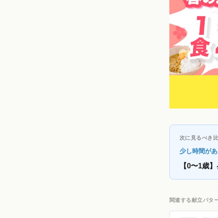
次に見るべき
少し時間があ
【0〜1歳
関連する献立パタ