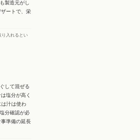
も製造元がし
デザートで、栄
取り入れるとい
ぐして混ぜる
汁は塩分が高く
的には汁は使わ
塩分確認が必
食事準備の延長