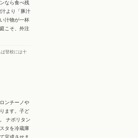
ンなら食べ残
噌汁より「豚汁
い汁物が一杯
庭こそ、外注
れば登校には十
ロンチーノや
ります。子ど
。 ナポリタン
スタを冷蔵庫
て完成させま