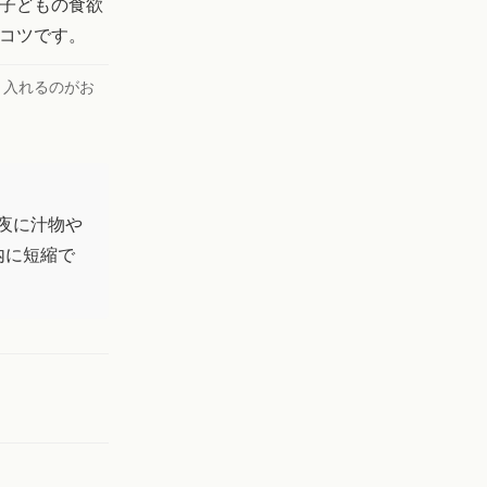
子どもの食欲
コツです。
り入れるのがお
夜に汁物や
内に短縮で
。