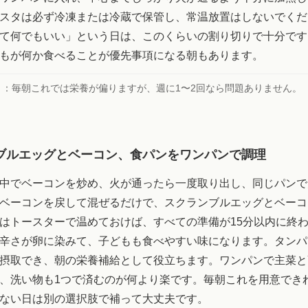
スタは必ず冷凍または冷蔵で保管し、常温放置はしないでくだ
て何でもいい」という日は、このくらいの割り切りで十分です
もが何か食べることが優先事項になる朝もあります。
ト：
毎朝これでは栄養が偏りますが、週に1〜2回なら問題ありません。
ブルエッグとベーコン、食パンをワンパンで調理
中でベーコンを炒め、火が通ったら一度取り出し、同じパンで
ベーコンを戻して混ぜるだけで、スクランブルエッグとベーコ
はトースターで温めておけば、すべての準備が15分以内に終わ
辛さが卵に染みて、子どもも食べやすい味になります。タンパ
摂取でき、朝の栄養補給として役立ちます。ワンパンで主菜と
、洗い物も1つで済むのが何より楽です。毎朝これを用意でき
ない日は別の選択肢で補って大丈夫です。