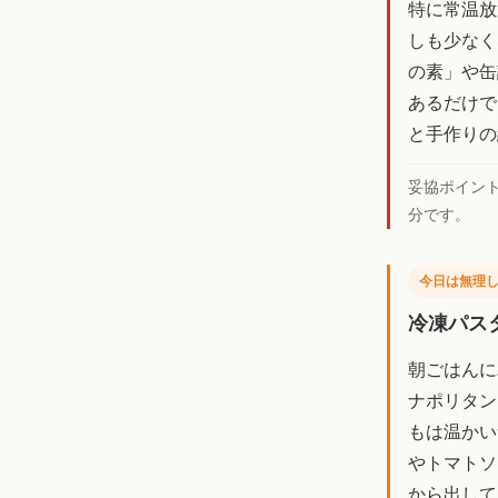
特に常温放
しも少なく
の素」や缶
あるだけで
と手作りの
妥協ポイン
分です。
今日は無理
冷凍パス
朝ごはんに
ナポリタン
もは温かい
やトマトソ
から出して