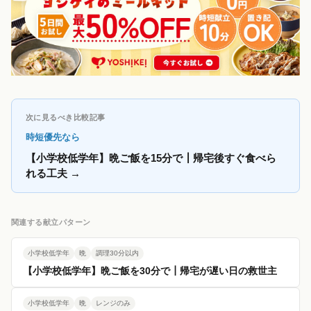
次に見るべき比較記事
時短優先なら
【小学校低学年】晩ご飯を15分で┃帰宅後すぐ食べら
れる工夫
→
関連する献立パターン
小学校低学年
晩
調理30分以内
【小学校低学年】晩ご飯を30分で┃帰宅が遅い日の救世主
小学校低学年
晩
レンジのみ