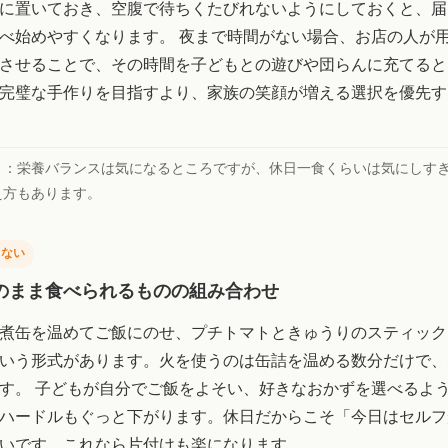
に置いておき、空腹で待ちくたびれないようにしておくと、届
べ始めやすくなります。 夜まで時間がない場合、お店の人が
させることで、その時間を子どもとの遊びや団らんに充てると
完璧な手作りを目指すより、家族の笑顔が増える選択を優先す
ト：
栄養バランスは気になるところですが、休日一食くらいは気にしす
え方もあります。
しない
のまま食べられるものの組み合わせ
煮缶を温めてご飯にのせ、プチトマトときゅうりのスティック
いう形式があります。火を使うのは缶詰を温める数分だけで、
す。 子どもが自分でご飯をよそい、好きなおかずを選べるよ
ハードルもぐっと下がります。休日だからこそ「今日はセルフ
いです。これなら片付けも楽になります。