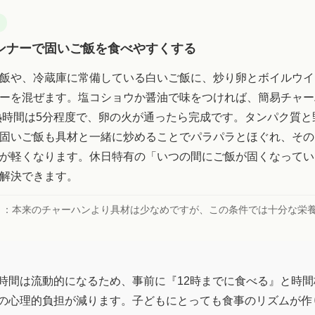
こ
ンナーで固いご飯を食べやすくする
飯や、冷蔵庫に常備している白いご飯に、炒り卵とボイルウイ
ーを混ぜます。塩コショウか醤油で味をつければ、簡易チャー
熱時間は5分程度で、卵の火が通ったら完成です。タンパク質と
固いご飯も具材と一緒に炒めることでパラパラとほぐれ、その
が軽くなります。休日特有の「いつの間にご飯が固くなってい
解決できます。
ト：
本来のチャーハンより具材は少なめですが、この条件では十分な栄
時間は流動的になるため、事前に『12時までに食べる』と時間
の心理的負担が減ります。子どもにとっても食事のリズムが作