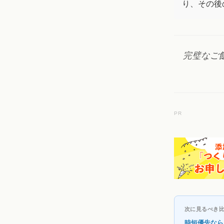
り、その後
完璧なご
PR
次に見るべき
時短優先なら